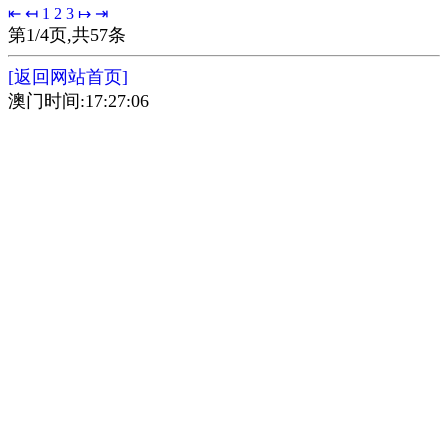
⇤
↤
1
2
3
↦
⇥
第1/4页,共57条
[返回网站首页]
澳门时间:17:27:06