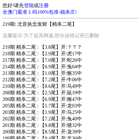
您好!请先
登陆
或
注册
全澳门最准１码100%包准-稳杀庄!
219期: 北音执念发财【精杀二尾】
温馨提示:为了提高网速,部分连错记录已删除
219期 精杀二尾 : 【3.8尾】开:？？？
218期 精杀二尾 : 【2.9尾】开:虎17中
217期 精杀二尾 : 【7.0尾】开:蛇26中
214期 精杀二尾 : 【6.9尾】开:兔04中
213期 精杀二尾 : 【1.0尾】开:猴35中
212期 精杀二尾 : 【7.2尾】开:牛06中
210期 精杀二尾 : 【8.6尾】开:马49中
208期 精杀二尾 : 【2.5尾】开:鼠19中
206期 精杀二尾 : 【6.9尾】开:猴47中
205期 精杀二尾 : 【1.7尾】开:龙03中
203期 精杀二尾 : 【1.9尾】开:马25中
202期 精杀二尾 : 【7.2尾】开:兔40中
201期 精杀二尾 : 【9.8尾】开:猪32中
200期 精杀二尾 : 【8.5尾】开:龙39中
199期 精杀二尾 : 【9.4尾】开:羊36中