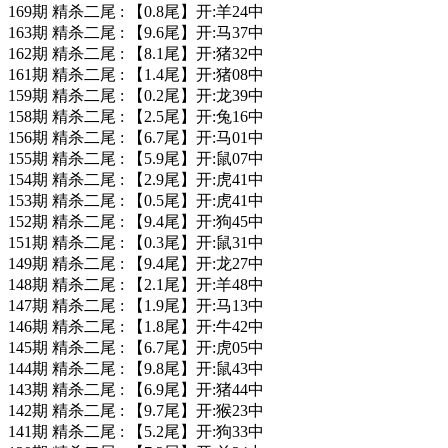
169期 精杀二尾 : 【0.8尾】开:羊24中
163期 精杀二尾 : 【9.6尾】开:马37中
162期 精杀二尾 : 【8.1尾】开:猪32中
161期 精杀二尾 : 【1.4尾】开:猪08中
159期 精杀二尾 : 【0.2尾】开:龙39中
158期 精杀二尾 : 【2.5尾】开:兔16中
156期 精杀二尾 : 【6.7尾】开:马01中
155期 精杀二尾 : 【5.9尾】开:鼠07中
154期 精杀二尾 : 【2.9尾】开:虎41中
153期 精杀二尾 : 【0.5尾】开:虎41中
152期 精杀二尾 : 【9.4尾】开:狗45中
151期 精杀二尾 : 【0.3尾】开:鼠31中
149期 精杀二尾 : 【9.4尾】开:龙27中
148期 精杀二尾 : 【2.1尾】开:羊48中
147期 精杀二尾 : 【1.9尾】开:马13中
146期 精杀二尾 : 【1.8尾】开:牛42中
145期 精杀二尾 : 【6.7尾】开:虎05中
144期 精杀二尾 : 【9.8尾】开:鼠43中
143期 精杀二尾 : 【6.9尾】开:猪44中
142期 精杀二尾 : 【9.7尾】开:猴23中
141期 精杀二尾 : 【5.2尾】开:狗33中