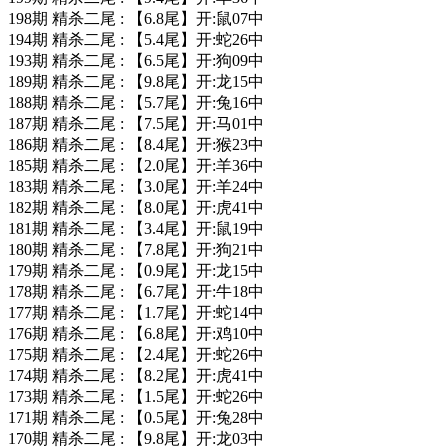
198期 精杀二尾 : 【6.8尾】开:鼠07中
194期 精杀二尾 : 【5.4尾】开:蛇26中
193期 精杀二尾 : 【6.5尾】开:狗09中
189期 精杀二尾 : 【9.8尾】开:龙15中
188期 精杀二尾 : 【5.7尾】开:兔16中
187期 精杀二尾 : 【7.5尾】开:马01中
186期 精杀二尾 : 【8.4尾】开:猴23中
185期 精杀二尾 : 【2.0尾】开:羊36中
183期 精杀二尾 : 【3.0尾】开:羊24中
182期 精杀二尾 : 【8.0尾】开:虎41中
181期 精杀二尾 : 【3.4尾】开:鼠19中
180期 精杀二尾 : 【7.8尾】开:狗21中
179期 精杀二尾 : 【0.9尾】开:龙15中
178期 精杀二尾 : 【6.7尾】开:牛18中
177期 精杀二尾 : 【1.7尾】开:蛇14中
176期 精杀二尾 : 【6.8尾】开:鸡10中
175期 精杀二尾 : 【2.4尾】开:蛇26中
174期 精杀二尾 : 【8.2尾】开:虎41中
173期 精杀二尾 : 【1.5尾】开:蛇26中
171期 精杀二尾 : 【0.5尾】开:兔28中
170期 精杀二尾 : 【9.8尾】开:龙03中