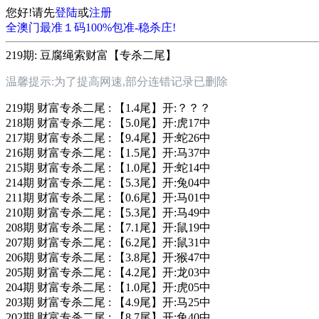
您好!请先
登陆
或
注册
全澳门最准１码100%包准-稳杀庄!
219期: 豆腐绳索财富【专杀二尾】
温馨提示:为了提高网速,部分连错记录已删除
219期 财富专杀二尾 : 【1.4尾】开:？？？
218期 财富专杀二尾 : 【5.0尾】开:虎17中
217期 财富专杀二尾 : 【9.4尾】开:蛇26中
216期 财富专杀二尾 : 【1.5尾】开:马37中
215期 财富专杀二尾 : 【1.0尾】开:蛇14中
214期 财富专杀二尾 : 【5.3尾】开:兔04中
211期 财富专杀二尾 : 【0.6尾】开:马01中
210期 财富专杀二尾 : 【5.3尾】开:马49中
208期 财富专杀二尾 : 【7.1尾】开:鼠19中
207期 财富专杀二尾 : 【6.2尾】开:鼠31中
206期 财富专杀二尾 : 【3.8尾】开:猴47中
205期 财富专杀二尾 : 【4.2尾】开:龙03中
204期 财富专杀二尾 : 【1.0尾】开:虎05中
203期 财富专杀二尾 : 【4.9尾】开:马25中
202期 财富专杀二尾 : 【8.7尾】开:兔40中