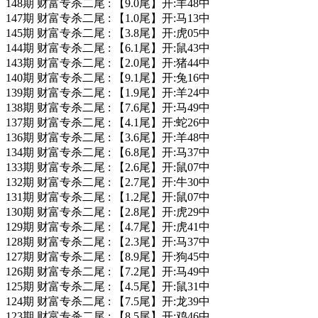
148期 财富专杀二尾 : 【9.0尾】开:羊48中
147期 财富专杀二尾 : 【1.0尾】开:马13中
145期 财富专杀二尾 : 【3.8尾】开:虎05中
144期 财富专杀二尾 : 【6.1尾】开:鼠43中
143期 财富专杀二尾 : 【2.0尾】开:猪44中
140期 财富专杀二尾 : 【9.1尾】开:兔16中
139期 财富专杀二尾 : 【1.9尾】开:羊24中
138期 财富专杀二尾 : 【7.6尾】开:马49中
137期 财富专杀二尾 : 【4.1尾】开:蛇26中
136期 财富专杀二尾 : 【3.6尾】开:羊48中
134期 财富专杀二尾 : 【6.8尾】开:马37中
133期 财富专杀二尾 : 【2.6尾】开:鼠07中
132期 财富专杀二尾 : 【2.7尾】开:牛30中
131期 财富专杀二尾 : 【1.2尾】开:鼠07中
130期 财富专杀二尾 : 【2.8尾】开:虎29中
129期 财富专杀二尾 : 【4.7尾】开:虎41中
128期 财富专杀二尾 : 【2.3尾】开:马37中
127期 财富专杀二尾 : 【8.9尾】开:狗45中
126期 财富专杀二尾 : 【7.2尾】开:马49中
125期 财富专杀二尾 : 【4.5尾】开:鼠31中
124期 财富专杀二尾 : 【7.5尾】开:龙39中
123期 财富专杀二尾 : 【8.5尾】开:鸡46中