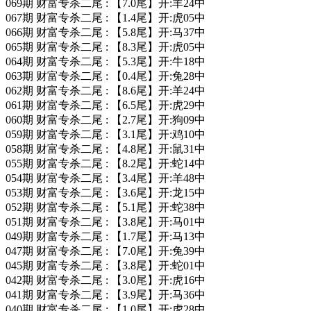
069期 财富专杀二尾 : 【7.0尾】开:羊24中
067期 财富专杀二尾 : 【1.4尾】开:虎05中
066期 财富专杀二尾 : 【5.8尾】开:马37中
065期 财富专杀二尾 : 【8.3尾】开:虎05中
064期 财富专杀二尾 : 【5.3尾】开:牛18中
063期 财富专杀二尾 : 【0.4尾】开:兔28中
062期 财富专杀二尾 : 【8.6尾】开:羊24中
061期 财富专杀二尾 : 【6.5尾】开:虎29中
060期 财富专杀二尾 : 【2.7尾】开:狗09中
059期 财富专杀二尾 : 【3.1尾】开:鸡10中
058期 财富专杀二尾 : 【4.8尾】开:鼠31中
055期 财富专杀二尾 : 【8.2尾】开:蛇14中
054期 财富专杀二尾 : 【3.4尾】开:羊48中
053期 财富专杀二尾 : 【3.6尾】开:龙15中
052期 财富专杀二尾 : 【5.1尾】开:蛇38中
051期 财富专杀二尾 : 【3.8尾】开:马01中
049期 财富专杀二尾 : 【1.7尾】开:马13中
047期 财富专杀二尾 : 【7.0尾】开:兔39中
045期 财富专杀二尾 : 【3.8尾】开:蛇01中
042期 财富专杀二尾 : 【3.0尾】开:虎16中
041期 财富专杀二尾 : 【3.9尾】开:马36中
040期 财富专杀二尾 : 【1.0尾】开:虎28中