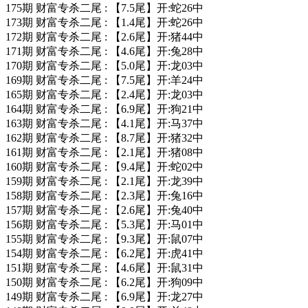
175期 财富专杀二尾 : 【7.5尾】开:蛇26中
173期 财富专杀二尾 : 【1.4尾】开:蛇26中
172期 财富专杀二尾 : 【2.6尾】开:猪44中
171期 财富专杀二尾 : 【4.6尾】开:兔28中
170期 财富专杀二尾 : 【5.0尾】开:龙03中
169期 财富专杀二尾 : 【7.5尾】开:羊24中
165期 财富专杀二尾 : 【2.4尾】开:龙03中
164期 财富专杀二尾 : 【6.9尾】开:狗21中
163期 财富专杀二尾 : 【4.1尾】开:马37中
162期 财富专杀二尾 : 【8.7尾】开:猪32中
161期 财富专杀二尾 : 【2.1尾】开:猪08中
160期 财富专杀二尾 : 【9.4尾】开:蛇02中
159期 财富专杀二尾 : 【2.1尾】开:龙39中
158期 财富专杀二尾 : 【2.3尾】开:兔16中
157期 财富专杀二尾 : 【2.6尾】开:兔40中
156期 财富专杀二尾 : 【5.3尾】开:马01中
155期 财富专杀二尾 : 【9.3尾】开:鼠07中
154期 财富专杀二尾 : 【6.2尾】开:虎41中
151期 财富专杀二尾 : 【4.6尾】开:鼠31中
150期 财富专杀二尾 : 【6.2尾】开:狗09中
149期 财富专杀二尾 : 【6.9尾】开:龙27中