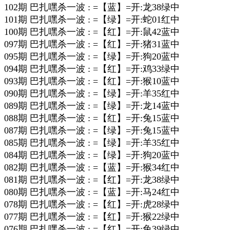
102期 巴扎嘿杀一波 : =【蓝】=开:龙38绿中
101期 巴扎嘿杀一波 : =【绿】=开:蛇01红中
100期 巴扎嘿杀一波 : =【红】=开:鼠42蓝中
097期 巴扎嘿杀一波 : =【红】=开:猪31蓝中
095期 巴扎嘿杀一波 : =【绿】=开:狗20蓝中
094期 巴扎嘿杀一波 : =【红】=开:鸡33绿中
093期 巴扎嘿杀一波 : =【红】=开:猴10蓝中
090期 巴扎嘿杀一波 : =【绿】=开:羊35红中
089期 巴扎嘿杀一波 : =【绿】=开:龙14蓝中
088期 巴扎嘿杀一波 : =【红】=开:兔15蓝中
087期 巴扎嘿杀一波 : =【绿】=开:兔15蓝中
085期 巴扎嘿杀一波 : =【绿】=开:羊35红中
084期 巴扎嘿杀一波 : =【绿】=开:狗20蓝中
082期 巴扎嘿杀一波 : =【蓝】=开:猴34红中
081期 巴扎嘿杀一波 : =【红】=开:龙38绿中
080期 巴扎嘿杀一波 : =【蓝】=开:马24红中
078期 巴扎嘿杀一波 : =【红】=开:虎28绿中
077期 巴扎嘿杀一波 : =【红】=开:猴22绿中
076期 巴扎嘿杀一波 : =【红】=开:兔39绿中