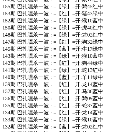
155期 巴扎嘿杀一波 : =【绿】=开:鸡45红中
153期 巴扎嘿杀一波 : =【红】=开:猪43绿中
152期 巴扎嘿杀一波 : =【绿】=开:猴10蓝中
150期 巴扎嘿杀一波 : =【绿】=开:虎40红中
148期 巴扎嘿杀一波 : =【绿】=开:龙02红中
147期 巴扎嘿杀一波 : =【红】=开:狗32绿中
145期 巴扎嘿杀一波 : =【蓝】=开:牛17绿中
143期 巴扎嘿杀一波 : =【绿】=开:猴10蓝中
142期 巴扎嘿杀一波 : =【红】=开:狗44绿中
141期 巴扎嘿杀一波 : =【绿】=开:蛇13红中
140期 巴扎嘿杀一波 : =【蓝】=开:羊11绿中
139期 巴扎嘿杀一波 : =【红】=开:龙14蓝中
137期 巴扎嘿杀一波 : =【红】=开:马36蓝中
136期 巴扎嘿杀一波 : =【红】=开:鸡09蓝中
135期 巴扎嘿杀一波 : =【红】=开:蛇37蓝中
134期 巴扎嘿杀一波 : =【红】=开:龙14蓝中
133期 巴扎嘿杀一波 : =【绿】=开:猴10蓝中
132期 巴扎嘿杀一波 : =【蓝】=开:龙02红中