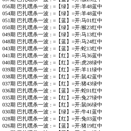
056期 巴扎嘿杀一波 : =【绿】=开:羊48蓝中
054期 巴扎嘿杀一波 : =【绿】=开:羊48蓝中
051期 巴扎嘿杀一波 : =【蓝】=开:马01红中
050期 巴扎嘿杀一波 : =【绿】=开:猴23红中
049期 巴扎嘿杀一波 : =【绿】=开:马13红中
048期 巴扎嘿杀一波 : =【蓝】=开:马24红中
043期 巴扎嘿杀一波 : =【蓝】=开:蛇13红中
041期 巴扎嘿杀一波 : =【红】=开:马36蓝中
040期 巴扎嘿杀一波 : =【红】=开:虎28绿中
039期 巴扎嘿杀一波 : =【红】=开:羊11绿中
038期 巴扎嘿杀一波 : =【红】=开:鼠42蓝中
037期 巴扎嘿杀一波 : =【红】=开:猪43绿中
036期 巴扎嘿杀一波 : =【蓝】=开:蛇01红中
035期 巴扎嘿杀一波 : =【红】=开:兔27绿中
032期 巴扎嘿杀一波 : =【红】=开:鼠06绿中
030期 巴扎嘿杀一波 : =【绿】=开:牛41蓝中
028期 巴扎嘿杀一波 : =【红】=开:兔03蓝中
026期 巴扎嘿杀一波 : =【蓝】=开:猪19红中