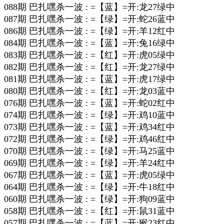
088期 巴扎嘿杀一波 : =【蓝】=开:龙27绿中
087期 巴扎嘿杀一波 : =【绿】=开:蛇26蓝中
086期 巴扎嘿杀一波 : =【绿】=开:羊12红中
084期 巴扎嘿杀一波 : =【蓝】=开:兔16绿中
083期 巴扎嘿杀一波 : =【红】=开:虎05绿中
082期 巴扎嘿杀一波 : =【红】=开:龙27绿中
081期 巴扎嘿杀一波 : =【蓝】=开:虎17绿中
080期 巴扎嘿杀一波 : =【红】=开:龙03蓝中
076期 巴扎嘿杀一波 : =【蓝】=开:蛇02红中
074期 巴扎嘿杀一波 : =【绿】=开:鸡10蓝中
073期 巴扎嘿杀一波 : =【蓝】=开:鸡34红中
072期 巴扎嘿杀一波 : =【绿】=开:鸡46红中
070期 巴扎嘿杀一波 : =【绿】=开:马25蓝中
069期 巴扎嘿杀一波 : =【绿】=开:羊24红中
067期 巴扎嘿杀一波 : =【蓝】=开:虎05绿中
064期 巴扎嘿杀一波 : =【绿】=开:牛18红中
060期 巴扎嘿杀一波 : =【绿】=开:狗09蓝中
058期 巴扎嘿杀一波 : =【红】=开:鼠31蓝中
057期 巴扎嘿杀一波 : =【蓝】=开:猴23红中