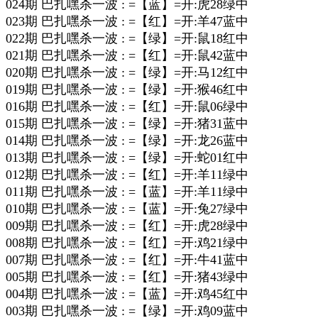
024期 巴扎嘿杀一波 : =【蓝】=开:虎28绿中
023期 巴扎嘿杀一波 : =【红】=开:羊47蓝中
022期 巴扎嘿杀一波 : =【绿】=开:鼠18红中
021期 巴扎嘿杀一波 : =【红】=开:鼠42蓝中
020期 巴扎嘿杀一波 : =【绿】=开:马12红中
019期 巴扎嘿杀一波 : =【绿】=开:猴46红中
016期 巴扎嘿杀一波 : =【红】=开:鼠06绿中
015期 巴扎嘿杀一波 : =【绿】=开:猪31蓝中
014期 巴扎嘿杀一波 : =【绿】=开:龙26蓝中
013期 巴扎嘿杀一波 : =【绿】=开:蛇01红中
012期 巴扎嘿杀一波 : =【红】=开:羊11绿中
011期 巴扎嘿杀一波 : =【蓝】=开:羊11绿中
010期 巴扎嘿杀一波 : =【蓝】=开:兔27绿中
009期 巴扎嘿杀一波 : =【红】=开:虎28绿中
008期 巴扎嘿杀一波 : =【红】=开:鸡21绿中
007期 巴扎嘿杀一波 : =【红】=开:牛41蓝中
005期 巴扎嘿杀一波 : =【红】=开:猪43绿中
004期 巴扎嘿杀一波 : =【蓝】=开:鸡45红中
003期 巴扎嘿杀一波 : =【绿】=开:鸡09蓝中