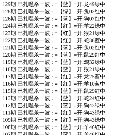
129期 巴扎嘿杀一波 : =【蓝】=开:龙49绿中
128期 巴扎嘿杀一波 : =【绿】=开:兔02红中
126期 巴扎嘿杀一波 : =【蓝】=开:狗07红中
124期 巴扎嘿杀一波 : =【红】=开:羊22绿中
123期 巴扎嘿杀一波 : =【红】=开:猴21绿中
122期 巴扎嘿杀一波 : =【红】=开:蛇36蓝中
121期 巴扎嘿杀一波 : =【蓝】=开:兔02红中
120期 巴扎嘿杀一波 : =【蓝】=开:鼠29红中
119期 巴扎嘿杀一波 : =【蓝】=开:鸡32绿中
118期 巴扎嘿杀一波 : =【蓝】=开:猴21绿中
117期 巴扎嘿杀一波 : =【红】=开:龙25蓝中
116期 巴扎嘿杀一波 : =【红】=开:羊10蓝中
115期 巴扎嘿杀一波 : =【蓝】=开:鼠29红中
113期 巴扎嘿杀一波 : =【蓝】=开:蛇24红中
112期 巴扎嘿杀一波 : =【蓝】=开:狗43绿中
111期 巴扎嘿杀一波 : =【红】=开:狗43绿中
109期 巴扎嘿杀一波 : =【红】=开:狗43绿中
108期 巴扎嘿杀一波 : =【蓝】=开:羊46红中
107期 巴扎嘿杀一波 : =【蓝】=开:羊46红中