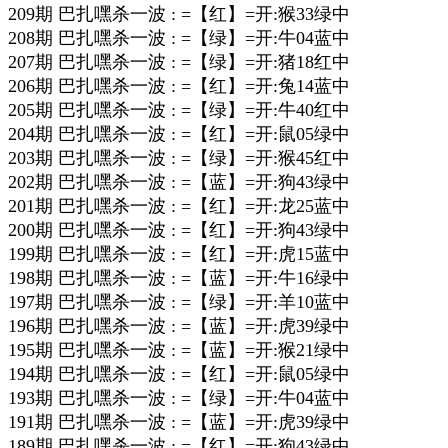
209期 巴扎嘿杀一波 : =【红】=开:猴33绿中
208期 巴扎嘿杀一波 : =【绿】=开:牛04蓝中
207期 巴扎嘿杀一波 : =【绿】=开:猪18红中
206期 巴扎嘿杀一波 : =【红】=开:兔14蓝中
205期 巴扎嘿杀一波 : =【绿】=开:牛40红中
204期 巴扎嘿杀一波 : =【红】=开:鼠05绿中
203期 巴扎嘿杀一波 : =【绿】=开:猴45红中
202期 巴扎嘿杀一波 : =【蓝】=开:狗43绿中
201期 巴扎嘿杀一波 : =【红】=开:龙25蓝中
200期 巴扎嘿杀一波 : =【红】=开:狗43绿中
199期 巴扎嘿杀一波 : =【红】=开:虎15蓝中
198期 巴扎嘿杀一波 : =【蓝】=开:牛16绿中
197期 巴扎嘿杀一波 : =【绿】=开:羊10蓝中
196期 巴扎嘿杀一波 : =【蓝】=开:虎39绿中
195期 巴扎嘿杀一波 : =【蓝】=开:猴21绿中
194期 巴扎嘿杀一波 : =【红】=开:鼠05绿中
193期 巴扎嘿杀一波 : =【绿】=开:牛04蓝中
191期 巴扎嘿杀一波 : =【蓝】=开:虎39绿中
189期 巴扎嘿杀一波 : =【红】=开:狗43绿中