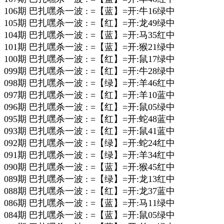
106期 巴扎嘿杀一波 : =【蓝】=开:牛16绿中
105期 巴扎嘿杀一波 : =【红】=开:龙49绿中
104期 巴扎嘿杀一波 : =【蓝】=开:马35红中
101期 巴扎嘿杀一波 : =【蓝】=开:猴21绿中
100期 巴扎嘿杀一波 : =【红】=开:鼠17绿中
099期 巴扎嘿杀一波 : =【红】=开:牛28绿中
098期 巴扎嘿杀一波 : =【绿】=开:羊46红中
097期 巴扎嘿杀一波 : =【红】=开:羊10蓝中
096期 巴扎嘿杀一波 : =【红】=开:鼠05绿中
095期 巴扎嘿杀一波 : =【红】=开:蛇48蓝中
093期 巴扎嘿杀一波 : =【红】=开:鼠41蓝中
092期 巴扎嘿杀一波 : =【绿】=开:蛇24红中
091期 巴扎嘿杀一波 : =【绿】=开:羊34红中
090期 巴扎嘿杀一波 : =【蓝】=开:猴45红中
089期 巴扎嘿杀一波 : =【绿】=开:龙13红中
088期 巴扎嘿杀一波 : =【红】=开:龙37蓝中
086期 巴扎嘿杀一波 : =【蓝】=开:马11绿中
084期 巴扎嘿杀一波 : =【蓝】=开:鼠05绿中