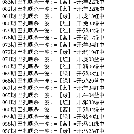
083期 巴扎嘿杀一波 : =【蓝】=开:羊22绿中
082期 巴扎嘿杀一波 : =【蓝】=开:羊22绿中
081期 巴扎嘿杀一波 : =【绿】=开:龙13红中
080期 巴扎嘿杀一波 : =【红】=开:兔38绿中
079期 巴扎嘿杀一波 : =【红】=开:鸡44绿中
076期 巴扎嘿杀一波 : =【蓝】=开:鼠17绿中
073期 巴扎嘿杀一波 : =【蓝】=开:羊34红中
072期 巴扎嘿杀一波 : =【绿】=开:狗19红中
071期 巴扎嘿杀一波 : =【红】=开:虎03蓝中
070期 巴扎嘿杀一波 : =【红】=开:猪06绿中
069期 巴扎嘿杀一波 : =【绿】=开:鸡08红中
068期 巴扎嘿杀一波 : =【绿】=开:鸡20蓝中
067期 巴扎嘿杀一波 : =【蓝】=开:羊34红中
065期 巴扎嘿杀一波 : =【绿】=开:牛04蓝中
061期 巴扎嘿杀一波 : =【红】=开:猴33绿中
060期 巴扎嘿杀一波 : =【蓝】=开:鸡44绿中
059期 巴扎嘿杀一波 : =【绿】=开:猪30红中
058期 巴扎嘿杀一波 : =【蓝】=开:马11绿中
056期 巴扎嘿杀一波 : =【绿】=开:马23红中