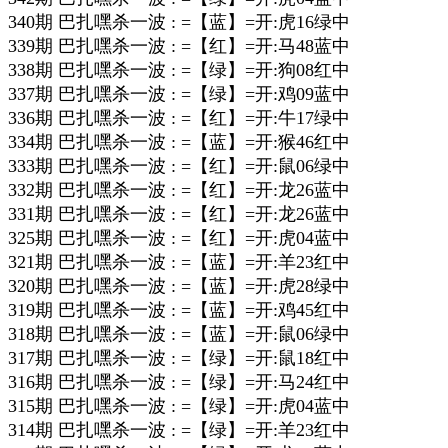
340期 巴扎嘿杀一波 : =【蓝】=开:虎16绿中
339期 巴扎嘿杀一波 : =【红】=开:马48蓝中
338期 巴扎嘿杀一波 : =【绿】=开:狗08红中
337期 巴扎嘿杀一波 : =【绿】=开:鸡09蓝中
336期 巴扎嘿杀一波 : =【红】=开:牛17绿中
334期 巴扎嘿杀一波 : =【蓝】=开:猴46红中
333期 巴扎嘿杀一波 : =【红】=开:鼠06绿中
332期 巴扎嘿杀一波 : =【红】=开:龙26蓝中
331期 巴扎嘿杀一波 : =【红】=开:龙26蓝中
325期 巴扎嘿杀一波 : =【红】=开:虎04蓝中
321期 巴扎嘿杀一波 : =【蓝】=开:羊23红中
320期 巴扎嘿杀一波 : =【蓝】=开:虎28绿中
319期 巴扎嘿杀一波 : =【蓝】=开:鸡45红中
318期 巴扎嘿杀一波 : =【蓝】=开:鼠06绿中
317期 巴扎嘿杀一波 : =【绿】=开:鼠18红中
316期 巴扎嘿杀一波 : =【绿】=开:马24红中
315期 巴扎嘿杀一波 : =【绿】=开:虎04蓝中
314期 巴扎嘿杀一波 : =【绿】=开:羊23红中