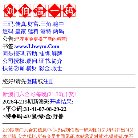
三码
.
传真
.
财富
.
三角
.
稳中
透码
.
皇家
.
猛料
.
港特
.
两码
公告:
已花重金更换了新的料商!
书签:
www.Lbwym.Com
同步报码
.
帮助
.
挂牌
.
解牌
公司授权
.
疑问
.
证书
.
简介
扶贫②肖
.
横财
.
彩金
.
救世
您好!请先
登陆
或
注册
新澳门六合彩每晚(21:30)开奖!
2026年219期新澳彩
开奖结果
:
>平◇码:31-41-07-08-29-22
>特◆码:43/鼠/绿/金/野兽
───────
219期澳门六合彩信息中心提供刘伯温一码彩图[16],特码开出[43]
本期错,实力猛料,所有会员共同见证,本站承诺对就对,错就错,绝不